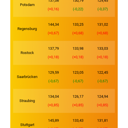
137,06
130,79
129,45
Potsdam
(+0,16)
(-0,22)
(-0,37)
144,34
133,25
131,02
Regensburg
(+0,67)
(+0,68)
(+0,68)
137,79
133,98
133,03
Rostock
(+0,18)
(+0,18)
(+0,18)
129,59
123,05
122,45
Saarbrücken
(-0,67)
(-0,67)
(-0,67)
134,04
126,17
124,94
Straubing
(+0,85)
(+0,85)
(+0,85)
145,89
133,43
131,81
Stuttgart