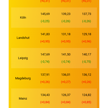
(+0,31)
(+0,31)
(+0,31)
145,69
139,23
137,73
Köln
(-0,25)
(-0,26)
(-0,26)
141,83
131,18
129,18
Landshut
(+0,95)
(+0,95)
(+0,96)
147,69
141,50
140,17
Leipzig
(-0,74)
(-0,74)
(-0,75)
137,91
136,01
136,12
Magdeburg
(+0,26)
(+0,27)
(+0,26)
134,43
126,37
124,82
Mainz
(+0,84)
(+0,84)
(+0,85)