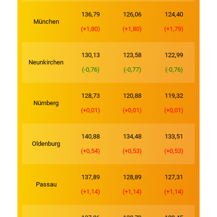
136,79
126,06
124,40
München
(+1,80)
(+1,80)
(+1,79)
130,13
123,58
122,99
Neunkirchen
(-0,76)
(-0,77)
(-0,76)
128,73
120,88
119,32
Nürnberg
(+0,01)
(+0,01)
(+0,01)
140,88
134,48
133,51
Oldenburg
(+0,54)
(+0,53)
(+0,53)
137,89
128,89
127,31
Passau
(+1,14)
(+1,14)
(+1,14)