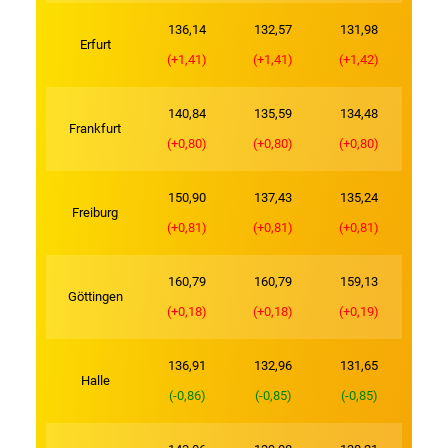
136,14
132,57
131,98
Erfurt
(+1,41)
(+1,41)
(+1,42)
140,84
135,59
134,48
Frankfurt
(+0,80)
(+0,80)
(+0,80)
150,90
137,43
135,24
Freiburg
(+0,81)
(+0,81)
(+0,81)
160,79
160,79
159,13
Göttingen
(+0,18)
(+0,18)
(+0,19)
136,91
132,96
131,65
Halle
(-0,86)
(-0,85)
(-0,85)