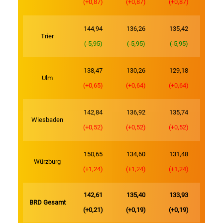
(+0,87)
(+0,87)
(+0,87)
144,94
136,26
135,42
Trier
(-5,95)
(-5,95)
(-5,95)
138,47
130,26
129,18
Ulm
(+0,65)
(+0,64)
(+0,64)
142,84
136,92
135,74
Wiesbaden
(+0,52)
(+0,52)
(+0,52)
150,65
134,60
131,48
Würzburg
(+1,24)
(+1,24)
(+1,24)
142,61
135,40
133,93
BRD Gesamt
(+0,21)
(+0,19)
(+0,19)