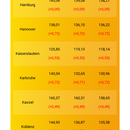
143,06
139,08
138,21
Hamburg
(+0,09)
(+0,09)
(+0,09)
138,01
136,10
136,22
Hannover
(+0,72)
(+0,72)
(+0,72)
125,85
119,13
118,14
Kaiserslautern
(+0,53)
(+0,53)
(+0,53)
143,04
132,65
130,96
Karlsruhe
(+0,72)
(+0,71)
(+0,72)
160,37
160,31
158,65
Kassel
(+0,49)
(+0,49)
(+0,49)
144,93
136,87
135,58
Koblenz