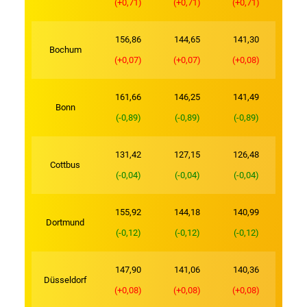
(+0,71)
(+0,71)
(+0,71)
156,86
144,65
141,30
Bochum
(+0,07)
(+0,07)
(+0,08)
161,66
146,25
141,49
Bonn
(-0,89)
(-0,89)
(-0,89)
131,42
127,15
126,48
Cottbus
(-0,04)
(-0,04)
(-0,04)
155,92
144,18
140,99
Dortmund
(-0,12)
(-0,12)
(-0,12)
147,90
141,06
140,36
Düsseldorf
(+0,08)
(+0,08)
(+0,08)