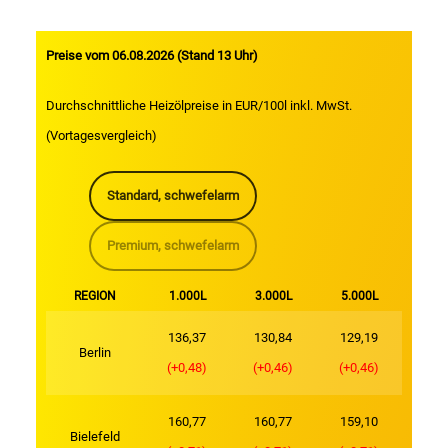
Preise vom 06.08.2026 (Stand 13 Uhr)
Durchschnittliche Heizölpreise in EUR/100l inkl. MwSt.
(Vortagesvergleich)
Standard, schwefelarm
Premium, schwefelarm
REGION
1.000L
3.000L
5.000L
136,37
130,84
129,19
Berlin
(+0,48)
(+0,46)
(+0,46)
160,77
160,77
159,10
Bielefeld