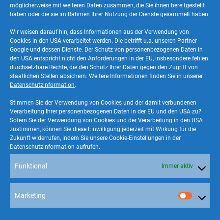
Load-on-Top (LOT) ist ein Verfahren für
möglicherweise mit weiteren Daten zusammen, die Sie ihnen bereitgestellt
Tanker, das beim Reinigen der Tanks
haben oder die sie im Rahmen Ihrer Nutzung der Dienste gesammelt haben.
anfallende Öl in einer Tankkammer zu
Wir weisen darauf hin, dass Informationen aus der Verwendung von
Cookies in den USA verarbeitet werden. Die betrifft u.a. unseren Partner
sammeln und der neu übernommenen
Google und dessen Dienste. Der Schutz von personenbezogenen Daten in
Ladung zuzuführen.
den USA entspricht nicht den Anforderungen in der EU, insbesondere fehlen
durchsetzbare Rechte, die den Schutz Ihrer Daten gegen den Zugriff von
staatlichen Stellen absichern. Weitere Informationen finden Sie in unserer
Zurück zur Übersicht
Datenschutzinformation
.
Stimmen Sie der Verwendung von Cookies und der damit verbundenen
Verarbeitung Ihrer personenbezogenen Daten in der EU und den USA zu?
Sofern Sie der Verwendung von Cookies und der Verarbeitung in den USA
zustimmen, können Sie diese Einwilligung jederzeit mit Wirkung für die
Zukunft widerrufen, indem Sie unsere Cookie-Einstellungen in der
Datenschutzinformation aufrufen.
© 2026
VIA ENERGY
Funktional
Immer aktiv
Marketing
Marke