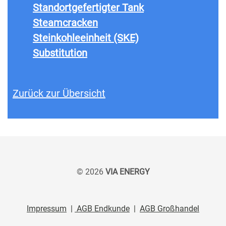
Standortgefertigter Tank
Steamcracken
Steinkohleeinheit (SKE)
Substitution
Zurück zur Übersicht
© 2026
VIA ENERGY
Impressum
|
AGB Endkunde
|
AGB Großhandel