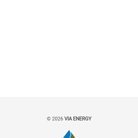
API-Grade
Aromaten
Asphalt
Auffangraum
Aufmerksamkeitstaste mit Not-Aus
(ANA)
Auslastungsgrad
Auto/Öl-Programm
Autogas
© 2026
VIA ENERGY