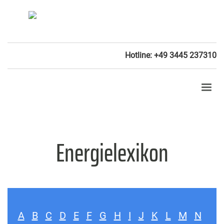
Hotline: +49 3445 237310
Energielexikon
A
B
C
D
E
F
G
H
I
J
K
L
M
N