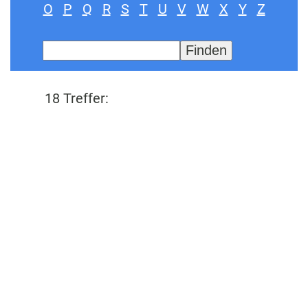
O
P
Q
R
S
T
U
V
W
X
Y
Z
18 Treffer:
Abfüllschlauch-Sicherung (ASS)
Abfüllsicherung
Abgaskatalysator
Additive
ADN
ADNR
ADR
Alternative Kraftstoffe
Altöl
Anlagenverordnung (VAwS)